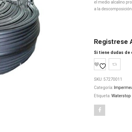
el medio alcalino pro
a la descomposición 
Registrese
Si tiene dudas de
SKU:
57270011
Categoría:
Impermea
Etiqueta:
Waterstop
Share
"LEGASEAL