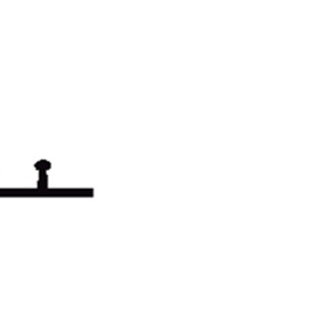
Banda
JE
18"
on
Facebook