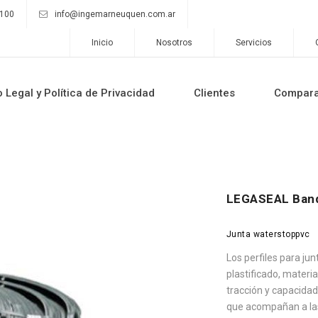
9100
info@ingemarneuquen.com.ar
Inicio
Nosotros
Servicios
o Legal y Política de Privacidad
Clientes
Compar
LEGASEAL Band
Junta waterstoppvc
Los perfiles para ju
plastificado, materia
tracción y capacida
que acompañan a las