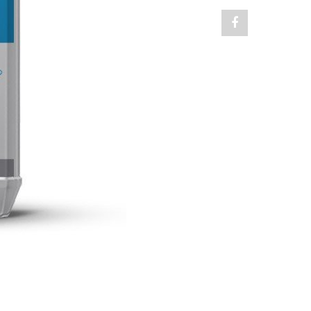
Share
"DILUYENTE
PU"
on
Facebook