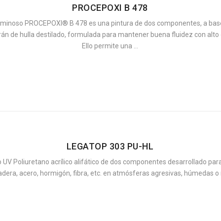
PROCEPOXI B 478
tuminoso PROCEPOXI® B 478 es una pintura de dos componentes, a base
rán de hulla destilado, formulada para mantener buena fluidez con alto 
Ello permite una ...
LEGATOP 303 PU-HL
 UV Poliuretano acrílico alifático de dos componentes desarrollado para
era, acero, hormigón, fibra, etc. en atmósferas agresivas, húmedas o