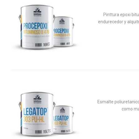
Pinttura epoxi bi
endurecedor y alquit
Esmalte poliuretanico
como mad